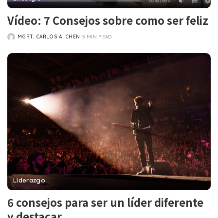
Vídeo: 7 Consejos sobre como ser feliz
MGRT. CARLOS A. CHEN
5 MIN READ
POSTED
BY
Liderazgo
6 consejos para ser un líder diferente
y destacar