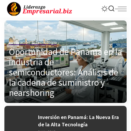
Innovación & Tecnología
Oportunidad de Panamá en la
industria de
semiconductores: Análisis de
la cadena de suministro y
nearshoring
MGRT. CARLOS A. CHEN
Inversión en Panamá: La Nueva Era
de la Alta Tecnología