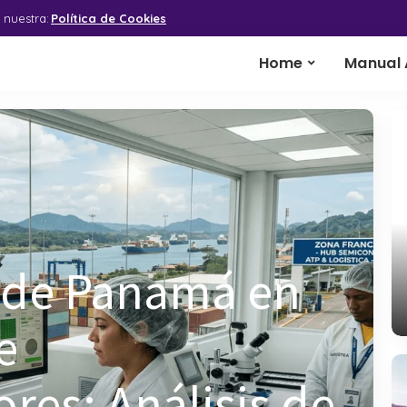
 nuestra:
Política de Cookies
Home
Manual 
 de Panamá en
e
res: Análisis de