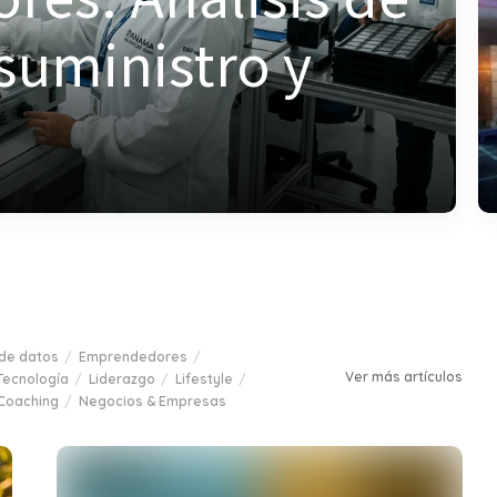
suministro y
 de datos
Emprendedores
Ver más artículos
Tecnología
Liderazgo
Lifestyle
 Coaching
Negocios & Empresas