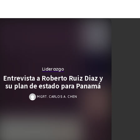
Liderazgo
Entrevista a Roberto Ruiz Diaz y
Deto
su plan de estado para Panamá
MGRT. CARLOS A. CHEN