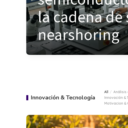
la cadena de 
nearshoring
MGRT. CARLOS A. CHEN
All
Análisis
Innovación & Tecnología
Innovación & 
Motivacion &