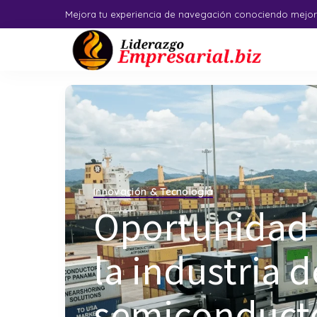
Mejora tu experiencia de navegación conociendo mejor
Innovación & Tecnología
Oportunidad
la industria d
semiconducto