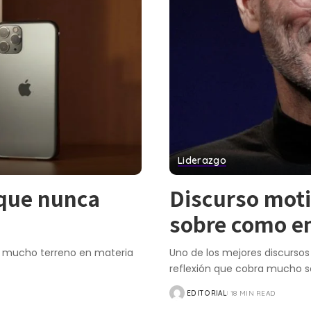
Liderazgo
 que nunca
Discurso moti
sobre como en
o mucho terreno en materia
Uno de los mejores discurso
reflexión que cobra mucho 
EDITORIAL
18 MIN READ
POSTED
BY