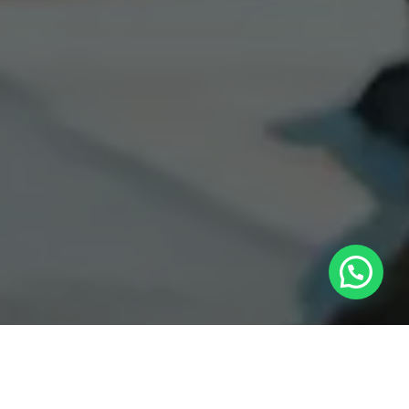
Queremos volver a retomar el análisis de ideas de negocios
que tuvieron éxito; y aquí es donde entra Doggles.com, un