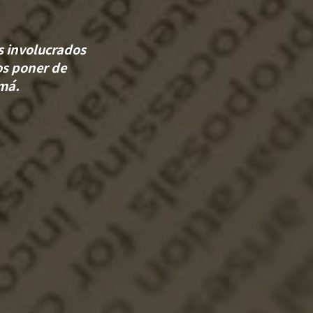
s involucrados
os poner de
má.