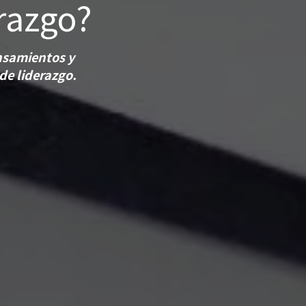
erazgo?
ensamientos y
de liderazgo.