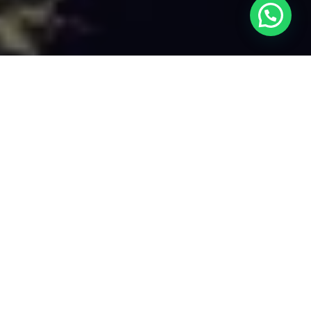
El impacto e importancia de la transformación digital
representa una economía de $100 trillones para negocios y
sociedades según datos del Foro Económico Mundial. El
mundo ha comenzado una transformación causada por la
revolución digital de las nuevas tecnologías, todos los días
se está cambiando la forma en que las personas viven y
trabajan.
La transformación digital como se le llama comúnmente,
tiene un inmenso potencial para cambiar la vida de los
consumidores, crear valor para los negocios y oportunidades
de grandes beneficios sociales.
Los últimos años han traído una serie de emocionantes