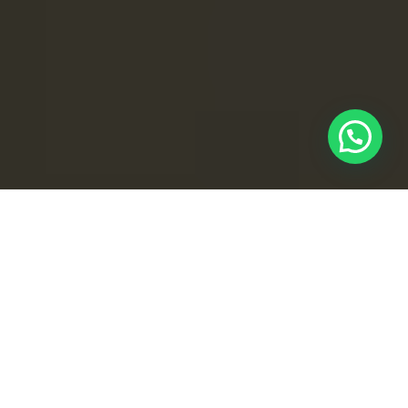
Aprende con nosotros
7 formas de como ganar dinero
con tu sitio web
, nosotros hemos sufrido en cuarentena
como millones de personas alrededor del mundo, tuvimos
que cancelar varios proyectos de aproximadamente 10 mil
dolares. Hemos perdido el impulso con el cual empezamos el
año 2020, y comenzamos a cambiar nuestra estrategia de
marketing para poder recuperar las ganancias pérdidas.